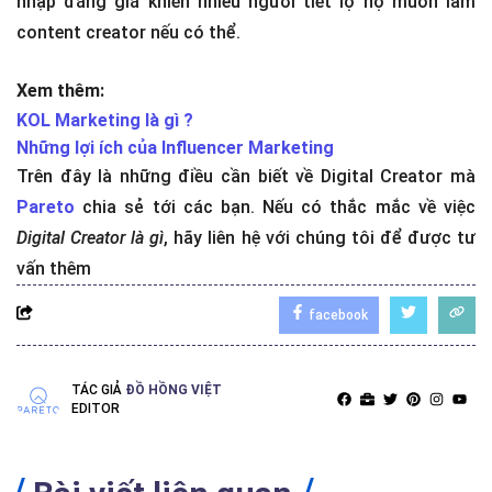
Sáng tạo nội dung trên nền tảng kỹ thuật số đang là
“công việc trong mơ" của nhiều người trẻ. Sự linh hoạt
về thời gian, tự chủ được nơi làm việc và cả mức thu
nhập đáng giá khiến nhiều người tiết lộ họ muốn làm
content creator nếu có thể.
Xem thêm:
KOL Marketing là gì ?
Những lợi ích của Influencer Marketing
Trên đây là những điều cần biết về Digital Creator mà
Pareto
chia sẻ tới các bạn. Nếu có thắc mắc về việc
Digital Creator là gì
, hãy liên hệ với chúng tôi để được tư
vấn thêm
facebook