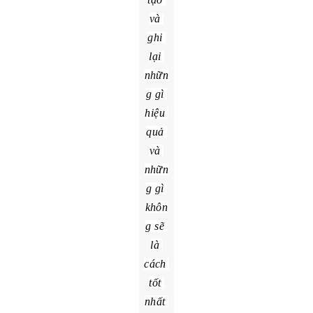
dõi 
quá 
trình 
sáng 
tạo 
và 
ghi 
lại 
nhữn
g gì 
hiệu 
quả 
và 
nhữn
g gì 
khôn