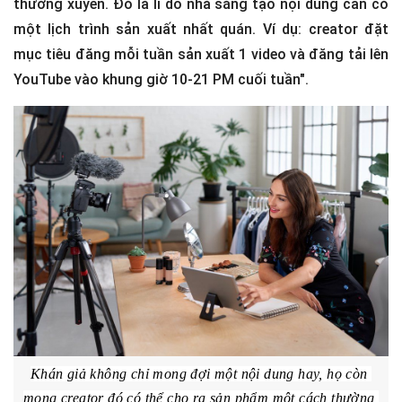
Bên cạnh chất lượng, tần suất sản xuất đều đặn là một
trong những yếu tố giúp creator giữ chân được khán
giả. “Khán giả không chỉ mong đợi một nội dung hay, họ
còn mong creator đó có thể cho ra sản phẩm một cách
thường xuyên. Đó là lí do nhà sáng tạo nội dung cần có
một lịch trình sản xuất nhất quán. Ví dụ: creator đặt
mục tiêu đăng mỗi tuần sản xuất 1 video và đăng tải lên
YouTube vào khung giờ 10-21 PM cuối tuần".