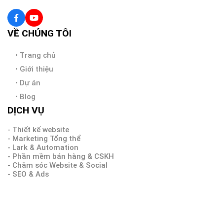
Pareto Tech với các giải pháp công nghệ hàng đầu và đội
ngũ chuyên gia thực chiến, đồng hành cùng doanh nghiệp
trải qua các giai đoạn trong hành trình TẠO LẬP - XÂY
DỰNG - PHÁT TRIỂN - TRƯỜNG TỒN
VỀ CHÚNG TÔI
•
Trang chủ
•
Giới thiệu
•
Dự án
•
Blog
DỊCH VỤ
- Thiết kế website
- Marketing Tổng thể
- Lark & Automation
- Phần mềm bán hàng & CSKH