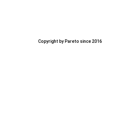
- Chăm sóc Website & Social
- SEO & Ads
Copyright by Pareto since 2016