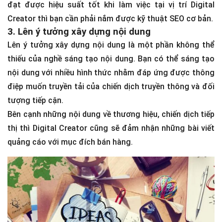
2. Tối ưu công cụ tìm kiếm (SEO)
Mọi người thường nghĩ việc tối ưu SEO là công việc của
SEOer. Tuy nhiên trong một số trường hợp, Digital
Creator vẫn có thể đảm nhận phần việc này. Do đó, để
đạt được hiệu suất tốt khi làm việc tại vị trí Digital
Creator thì bạn cần phải nắm được kỹ thuật SEO cơ bản.
3. Lên ý tưởng xây dựng nội dung
Lên ý tưởng xây dựng nội dung là một phần không thể
thiếu của nghề sáng tạo nội dung. Bạn có thể sáng tạo
nội dung với nhiều hình thức nhằm đáp ứng được thông
điệp muốn truyền tải của chiến dịch truyền thông và đối
tượng tiếp cận.
Bên cạnh những nội dung về thương hiệu, chiến dịch tiếp
thị thì Digital Creator cũng sẽ đảm nhận những bài viết
quảng cáo với mục đích bán hàng.