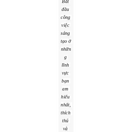
khán giả trung thành. Họ không biết điểm nổi bật của
bạn là gì, cũng không rõ sẽ mong đợi nội dung nào ở
bạn".
Bắt 
đầu 
công 
việc 
sáng 
tạo ở 
nhữn
g 
lĩnh 
vực 
bạn 
am 