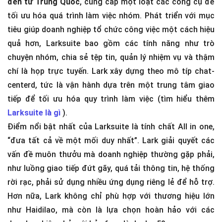
đến từ Trung Quốc
, cung cấp một loạt các công cụ để
tối ưu hóa quá trình làm việc nhóm. Phát triển với mục
tiêu giúp doanh nghiệp tổ chức công việc một cách hiệu
quả hơn, Larksuite bao gồm các tính năng như trò
chuyện nhóm, chia sẻ tệp tin, quản lý nhiệm vụ và thậm
chí là họp trực tuyến. Lark xây dựng theo mô típ chat-
centerd, tức là vận hành dựa trên một trung tâm giao
tiếp để tối ưu hóa quy trình làm việc (tìm hiểu thêm
Larksuite là gì
).
Điểm nổi bật nhất của Larksuite là tính chất All in one,
“đưa tất cả về một mối duy nhất”. Lark giải quyết các
vấn đề muôn thưởu mà doanh nghiệp thường gặp phải,
như luồng giao tiếp đứt gãy, quá tải thông tin, hệ thống
rời rạc, phải sử dụng nhiều ứng dụng riêng lẻ để hỗ trợ.
Hơn nữa, Lark không chỉ phù hợp với thương hiệu lớn
như Haidilao, mà còn là lựa chọn hoàn hảo với các