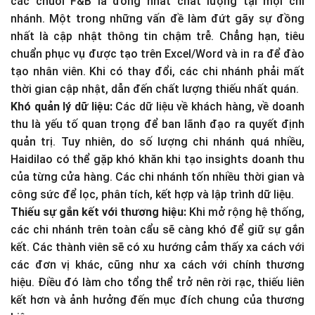
các chuỗi F&B là đồng nhất chất lượng tại mọi chi
nhánh. Một trong những vấn đề làm đứt gãy sự đồng
nhất là cập nhật thông tin chậm trễ. Chẳng hạn, tiêu
chuẩn phục vụ được tạo trên Excel/Word và in ra để đào
tạo nhân viên. Khi có thay đổi, các chi nhánh phải mất
thời gian cập nhật, dẫn đến chất lượng thiếu nhất quán.
Khó quản lý dữ liệu:
Các dữ liệu về khách hàng, về doanh
thu là yếu tố quan trọng để ban lãnh đạo ra quyết định
quản trị. Tuy nhiên, do số lượng chi nhánh quá nhiều,
Haidilao có thể gặp khó khăn khi tạo insights doanh thu
của từng cửa hàng. Các chi nhánh tốn nhiều thời gian và
công sức để lọc, phân tích, kết hợp và lập trình dữ liệu.
Thiếu sự gắn kết với thương hiệu:
Khi mở rộng hệ thống,
các chi nhánh trên toàn cẩu sẽ càng khó để giữ sự gắn
kết. Các thành viên sẽ có xu hướng cảm thấy xa cách với
các đơn vị khác, cũng như xa cách với chính thương
hiệu. Điều đó làm cho tổng thể trở nên rời rạc, thiếu liên
kết hơn và ảnh hưởng đến mục đích chung của thương