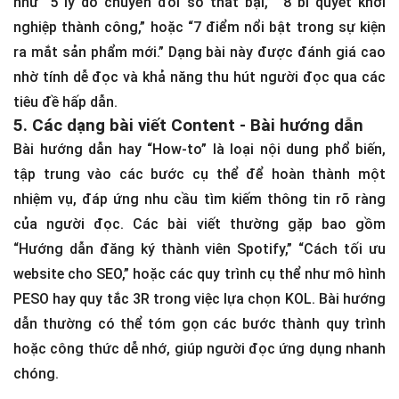
như “5 lý do chuyển đổi số thất bại,” “8 bí quyết khởi
nghiệp thành công,” hoặc “7 điểm nổi bật trong sự kiện
ra mắt sản phẩm mới.” Dạng bài này được đánh giá cao
nhờ tính dễ đọc và khả năng thu hút người đọc qua các
tiêu đề hấp dẫn.
5. Các dạng bài viết Content - Bài hướng dẫn
Bài hướng dẫn hay “How-to” là loại nội dung phổ biến,
tập trung vào các bước cụ thể để hoàn thành một
nhiệm vụ, đáp ứng nhu cầu tìm kiếm thông tin rõ ràng
của người đọc. Các bài viết thường gặp bao gồm
“Hướng dẫn đăng ký thành viên Spotify,” “Cách tối ưu
website cho SEO,” hoặc các quy trình cụ thể như mô hình
PESO hay quy tắc 3R trong việc lựa chọn KOL. Bài hướng
dẫn thường có thể tóm gọn các bước thành quy trình
hoặc công thức dễ nhớ, giúp người đọc ứng dụng nhanh
chóng.