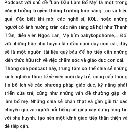
Podcast với chủ đề “Lần Đầu Làm Bố Mẹ” là một trong
các ý tưởng truyền thông trường học
sáng tạo và hiệu
quả, đặc biệt khi mời các nghệ sĩ, KOL, hoặc những
người có ảnh hưởng trên các nền tảng xã hội như Thanh
Trần, diễn viên Ngọc Lan, Mẹ bỉm babykopohome,… Đối
với những bậc phụ huynh lần đầu nuôi dạy con cái, đây
sẽ là một nguồn tài liệu quý báu để họ tiếp cận những
kiến thức hữu ích về việc chăm sóc và giáo dục con cái.
Thông qua podcast này, trung tâm có thể chia sẻ những
kinh nghiệm thực tế về việc nuôi dạy trẻ, cung cấp thông
tin bổ ích về các phương pháp giáo dục, kỹ năng phát
triển của trẻ, cũng như những vấn đề thường gặp khi
làm bố mẹ. Những chia sẻ chân thật và gần gũi từ các
chuyên gia và người nổi tiếng sẽ giúp xây dựng lòng tin
với phụ huynh, tạo nên một kênh giao tiếp thân thiện và
dễ tiếp cận.