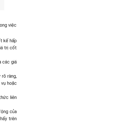
ong việc
ết kế hấp
á trị cốt
à các giá
rõ ràng,
h vụ hoặc
thức liên
 động của
hấy trên