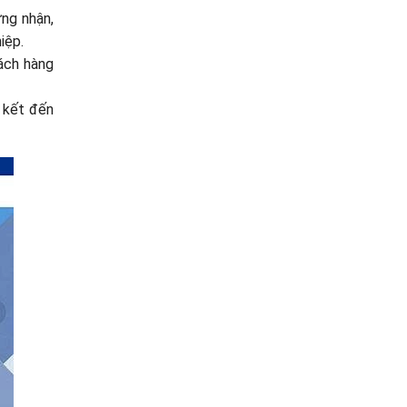
ng nhận,
iệp.
hách hàng
n kết đến