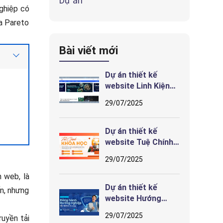
Dự án
nghiệp có
ủa Pareto
Bài viết mới
Dự án thiết kế
website Linh Kiện
Song Anh
29/07/2025
Dự án thiết kế
website Tuệ Chính
– Giao diện truyền
29/07/2025
cảm hứng học tiếng
Anh nhi đồng tại
n web, là
Hải Phòng
Dự án thiết kế
n, nhưng
website Hướng
Nghiệp Sơn Hà –
29/07/2025
ruyền tải
Giao diện định