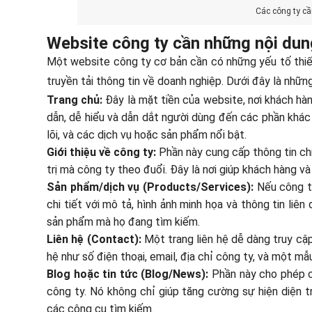
Các công ty cầ
Website công ty cần những nội dun
Một website công ty cơ bản cần có những yếu tố thiế
truyền tải thông tin về doanh nghiệp. Dưới đây là nhữn
Trang chủ:
Đây là mặt tiền của website, nơi khách hàn
dẫn, dễ hiểu và dẫn dắt người dùng đến các phần khác c
lõi, và các dịch vụ hoặc sản phẩm nổi bật.
Giới thiệu về công ty:
Phần này cung cấp thông tin chi 
trị mà công ty theo đuổi. Đây là nơi giúp khách hàng v
Sản phẩm/dịch vụ (Products/Services):
Nếu công ty
chi tiết với mô tả, hình ảnh minh họa và thông tin liê
sản phẩm mà họ đang tìm kiếm.
Liên hệ (Contact):
Một trang liên hệ dễ dàng truy cậ
hệ như số điện thoại, email, địa chỉ công ty, và một 
Blog hoặc tin tức (Blog/News):
Phần này cho phép c
công ty. Nó không chỉ giúp tăng cường sự hiện diện 
các công cụ tìm kiếm.