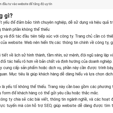
n đầu tư vào website để tăng độ uy tín
g gì?
t yếu để đảm bảo tính chuyên nghiệp, dễ sử dụng và hiệu quả tr
g thành phần không thể thiếu:
g và đối tác đầu tiên tiếp xúc với công ty. Trang chủ cần có thi
ủa website. Web nên hiển thị các thông tin chính về công ty, gi
tiết về lịch sử hình thành, tầm nhìn, sứ mệnh, đội ngũ sáng lập v
à đối tác hiểu rõ hơn về bản chất và định hướng của doanh nghiệp.
 cung cấp sản phẩm hoặc dịch vụ, phần này cần được trình bày 
n quan. Mục tiêu là giúp khách hàng dễ dàng hiểu và lựa chọn dịc
p là yếu tố không thể thiếu. Trang này cần bao gồm các phương 
mẫu form để khách hàng có thể gửi yêu cầu hoặc thắc mắc.
ông ty chia sẻ các bài viết, thông tin ngành nghề, và các hoạt
trực tuyến mà còn hỗ trợ SEO, giúp website dễ dàng được tìm t