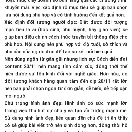
hoặc thúc đẩy doanh số bán hàng qua các chương trình
khuyến mãi. Việc xác định rõ mục tiêu sẽ giúp bạn chọn
lựa nội dung phù hợp và có tính hướng đến kết quả hơn.
Xác định đối tượng người đọc:
Biết được đối tượng
mục tiêu là ai (học sinh, phụ huynh, hay giáo viên) sẽ
giúp bạn điều chỉnh cách thức truyền tải thông điệp cho
phù hợp. Nội dung nên phù hợp với độ tuổi, sở thích và
nhu cầu của người đọc để tạo sự kết nối hiệu quả.
Nên dùng ngôn từ gần gũi nhưng lịch sự:
Cách diễn đạt
content 20/11 nên mang tính cảm xúc, đồng thời thể
hiện được sự tôn kính đối với nghề giáo. Hơn nữa, do
đối tượng khách hàng quan tâm đến dịp 20/11 rất lớn
nên bạn phải chọn ngôn từ đơn giản, dễ hiểu, dễ tiếp cận
mọi người.
Chú trọng hình ảnh đẹp:
Hình ảnh có sức mạnh lớn
trong việc thu hút sự chú ý và tạo ấn tượng mạnh mẽ.
Sử dụng hình ảnh đẹp, liên quan đến chủ đề tri ân thầy
cô sẽ giúp bài viết trở nên sinh động hơn, đồng thời hỗ