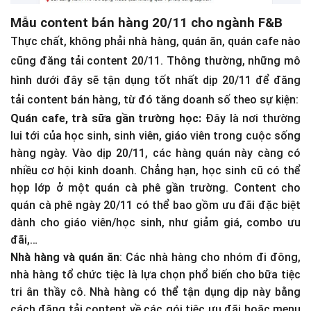
Mẫu content bán hàng 20/11 cho ngành F&B
Thực chất, không phải nhà hàng, quán ăn, quán cafe nào
cũng đăng tải content 20/11. Thông thường, những mô
hình dưới đây sẽ tận dụng tốt nhất dịp 20/11 để đăng
tải content bán hàng, từ đó tăng doanh số theo sự kiện:
Quán cafe, trà sữa gần trường học:
Đây là nơi thường
lui tới của học sinh, sinh viên, giáo viên trong cuộc sống
hàng ngày. Vào dịp 20/11, các hàng quán này càng có
nhiều cơ hội kinh doanh. Chẳng hạn, học sinh cũ có thể
họp lớp ở một quán cà phê gần trường. Content cho
quán cà phê ngày 20/11 có thể bao gồm ưu đãi đặc biệt
dành cho giáo viên/học sinh, như giảm giá, combo ưu
đãi,…
Nhà hàng và quán ăn
: Các nhà hàng cho nhóm đi đông,
nhà hàng tổ chức tiệc là lựa chọn phổ biến cho bữa tiệc
tri ân thầy cô. Nhà hàng có thể tận dụng dịp này bằng
cách đăng tải content về các gói tiệc ưu đãi hoặc menu