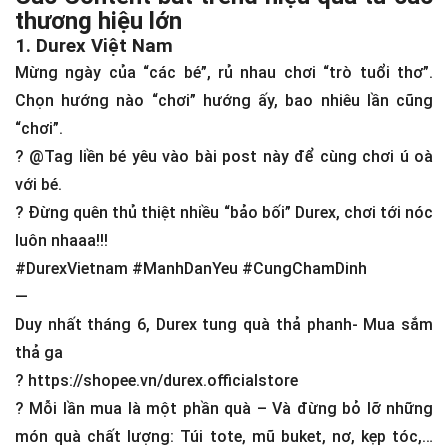
thương hiệu lớn
1. Durex Việt Nam
Mừng ngày của “các bé”, rủ nhau chơi “trò tuổi thơ”.
Chọn hướng nào “chơi” hướng ấy, bao nhiêu lần cũng
“chơi”.
?
@Tag liền bé yêu vào bài post này để cùng chơi ú oà
với bé.
?
Đừng quên thủ thiệt nhiều “bảo bối” Durex, chơi tới nóc
luôn nhaaa!!!
#DurexVietnam #ManhDanYeu #CungChamDinh
—
Duy nhất tháng 6, Durex tung quà thả phanh- Mua sắm
thả ga
?
https://shopee.vn/durex.officialstore
?
Mỗi lần mua là một phần quà – Và đừng bỏ lỡ những
món quà chất lượng: Túi tote, mũ buket, nơ, kẹp tóc,…