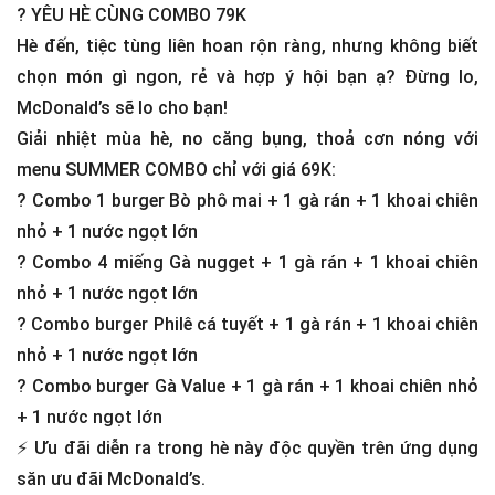
?
YÊU HÈ CÙNG COMBO 79K
Hè đến, tiệc tùng liên hoan rộn ràng, nhưng không biết
chọn món gì ngon, rẻ và hợp ý hội bạn ạ? Đừng lo,
McDonald’s sẽ lo cho bạn!
Giải nhiệt mùa hè, no căng bụng, thoả cơn nóng với
menu SUMMER COMBO chỉ với giá 69K:
?
Combo 1 burger Bò phô mai + 1 gà rán + 1 khoai chiên
nhỏ + 1 nước ngọt lớn
?
Combo 4 miếng Gà nugget + 1 gà rán + 1 khoai chiên
nhỏ + 1 nước ngọt lớn
?
Combo burger Philê cá tuyết + 1 gà rán + 1 khoai chiên
nhỏ + 1 nước ngọt lớn
?
Combo burger Gà Value + 1 gà rán + 1 khoai chiên nhỏ
+ 1 nước ngọt lớn
⚡️
Ưu đãi diễn ra trong hè này độc quyền trên ứng dụng
săn ưu đãi McDonald’s.