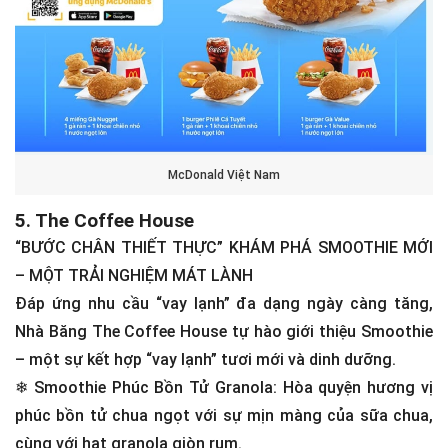
McDonald Việt Nam
5. The Coffee House
“BƯỚC CHÂN THIẾT THỰC” KHÁM PHÁ SMOOTHIE MỚI
– MỘT TRẢI NGHIỆM MÁT LÀNH
Đáp ứng nhu cầu “vay lạnh” đa dạng ngày càng tăng,
Nhà Băng The Coffee House tự hào giới thiệu Smoothie
– một sự kết hợp “vay lạnh” tươi mới và dinh dưỡng.
❄
Smoothie Phúc Bồn Tử Granola: Hòa quyện hương vị
phúc bồn tử chua ngọt với sự mịn màng của sữa chua,
cùng với hạt granola giòn rụm.