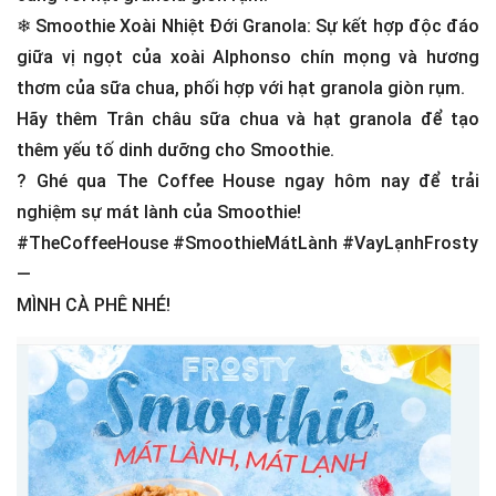
❄
Smoothie Xoài Nhiệt Đới Granola: Sự kết hợp độc đáo
giữa vị ngọt của xoài Alphonso chín mọng và hương
thơm của sữa chua, phối hợp với hạt granola giòn rụm.
Hãy thêm Trân châu sữa chua và hạt granola để tạo
thêm yếu tố dinh dưỡng cho Smoothie.
?
Ghé qua The Coffee House ngay hôm nay để trải
nghiệm sự mát lành của Smoothie!
#TheCoffeeHouse #SmoothieMátLành #VayLạnhFrosty
—
MÌNH CÀ PHÊ NHÉ!