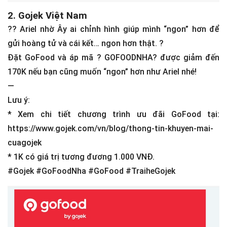
2. Gojek Việt Nam
??
Ariel nhờ Ây ai chỉnh hình giúp mình “ngon” hơn để
gửi hoàng tử và cái kết… ngon hơn thật.
?
Đặt GoFood và áp mã
?
GOFOODNHA
?
được giảm đến
170K nếu bạn cũng muốn “ngon” hơn như Ariel nhé!
—
Lưu ý:
* Xem chi tiết chương trình ưu đãi GoFood tại:
https://www.gojek.com/vn/blog/thong-tin-khuyen-mai-
cuagojek
* 1K có giá trị tương đương 1.000 VNĐ.
#Gojek #GoFoodNha #GoFood #TraiheGojek