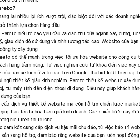
areto?
ng lại nhiều lợi ích vượt trội, đặc biệt đối với các doanh ngh
trở thành lựa chọn hàng đầu:
: Pareto hiểu rõ các yêu cầu và đặc thù của ngành xây dựng, từ 
mỹ, giao diện dễ sử dụng và tính tương tác cao. Website của bạ
 công ty xây dựng.
areto có thế mạnh trong việc tối ưu hóa website cho công cụ t
ách hàng tiềm năng. Từ việc nghiên cứu từ khóa đến việc xây 
a bạn sẽ luôn ở vị trí cao trên Google, thu hút lượt truy cập t
đội ngũ thiết kế giàu kinh nghiệm, Pareto thiết kế website xây d
, từ máy tính đến điện thoại di động. Điều này giúp khách hàn
 dựng của bạn.
 cấp dịch vụ thiết kế website mà còn hỗ trợ chiến lược market
giúp bạn tối đa hóa hiệu quả kinh doanh. Các chiến lược này đư
ơng hiệu trên thị trường.
to cam kết cung cấp dịch vụ hậu mãi chu đáo, từ việc bảo trì we
ôn sẵn sàng hỗ trợ, đảm bảo rằng website của bạn luôn hoạt động