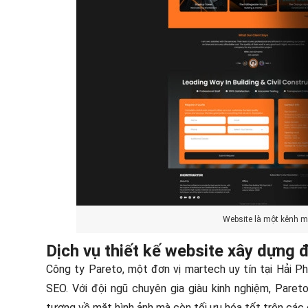
Website là một kênh m
Dịch vụ thiết kế website xây dựng 
Công ty Pareto, một đơn vị martech uy tín tại Hải P
SEO. Với đội ngũ chuyên gia giàu kinh nghiệm, Par
tượng về mặt hình ảnh mà còn tối ưu hóa tốt trên các 