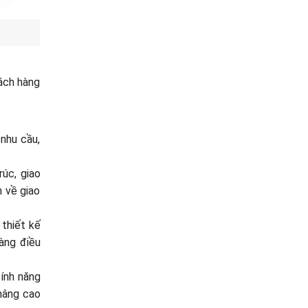
ách hàng
 nhu cầu,
rúc, giao
n về giao
 thiết kế
àng điều
tính năng
 nâng cao