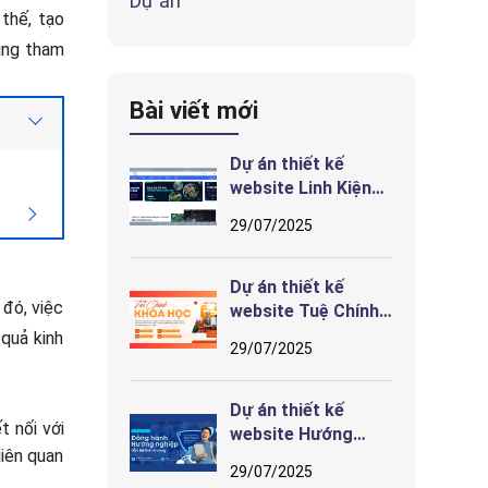
Dự án
thế, tạo
ùng tham
Bài viết mới
Dự án thiết kế
website Linh Kiện
Song Anh
29/07/2025
Dự án thiết kế
 đó, việc
website Tuệ Chính
– Giao diện truyền
quả kinh
29/07/2025
cảm hứng học tiếng
Anh nhi đồng tại
Hải Phòng
Dự án thiết kế
t nối với
website Hướng
liên quan
Nghiệp Sơn Hà –
29/07/2025
Giao diện định