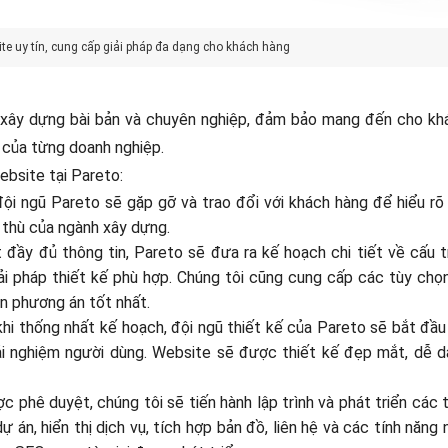
site uy tín, cung cấp giải pháp đa dạng cho khách hàng
c xây dựng bài bản và chuyên nghiệp, đảm bảo mang đến cho kh
u của từng doanh nghiệp.
ebsite tại Pareto:
đội ngũ Pareto sẽ gặp gỡ và trao đổi với khách hàng để hiểu rõ
 thù của ngành xây dựng.
 đầy đủ thông tin, Pareto sẽ đưa ra kế hoạch chi tiết về cấu t
iải pháp thiết kế phù hợp. Chúng tôi cũng cung cấp các tùy chọ
ọn phương án tốt nhất.
khi thống nhất kế hoạch, đội ngũ thiết kế của Pareto sẽ bắt đầu
ải nghiệm người dùng. Website sẽ được thiết kế đẹp mắt, dễ d
ợc phê duyệt, chúng tôi sẽ tiến hành lập trình và phát triển các 
án, hiển thị dịch vụ, tích hợp bản đồ, liên hệ và các tính năng