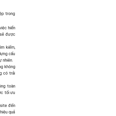
iệp trong
việc hiển
n sẽ được
ìm kiếm,
dựng cấu
ự nhiên.
ựng không
g có trải
ing toàn
ợc tối ưu
bsite đến
 hiệu quả