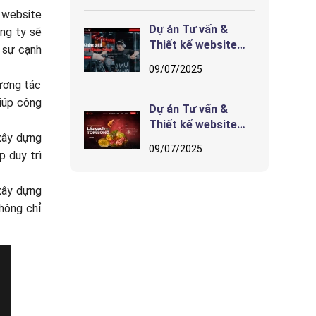
hướng tương lai
u website
Dự án Tư vấn &
ông ty sẽ
Thiết kế website
g sự cạnh
iFits Fitness & Yoga
09/07/2025
tương tác
giúp công
Dự án Tư vấn &
Thiết kế website
xây dựng
Nhà hàng CHẤT Hải
09/07/2025
p duy trì
Phòng
xây dựng
không chỉ