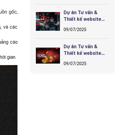
hướng tương lai
uồn gốc,
Dự án Tư vấn &
Thiết kế website
iFits Fitness & Yoga
, và các
09/07/2025
uảng cáo
Dự án Tư vấn &
Thiết kế website
ời gian.
Nhà hàng CHẤT Hải
09/07/2025
Phòng