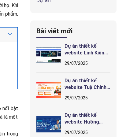
Dự án
i họ. Khi
ản phẩm,
Bài viết mới
Dự án thiết kế
website Linh Kiện
Song Anh
29/07/2025
Dự án thiết kế
website Tuệ Chính
– Giao diện truyền
29/07/2025
cảm hứng học tiếng
Anh nhi đồng tại
 nổi bật
Hải Phòng
Dự án thiết kế
mà là một
website Hướng
Nghiệp Sơn Hà –
29/07/2025
ín trong
Giao diện định