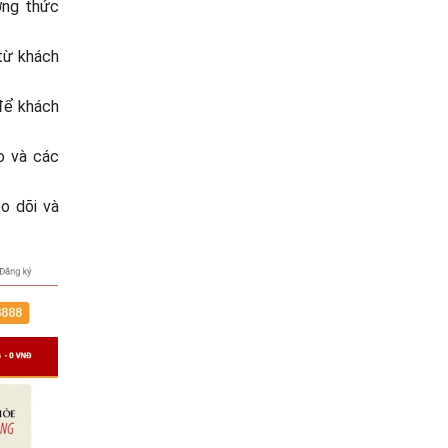
ơng thức
 từ khách
 để khách
ào và các
o dõi và