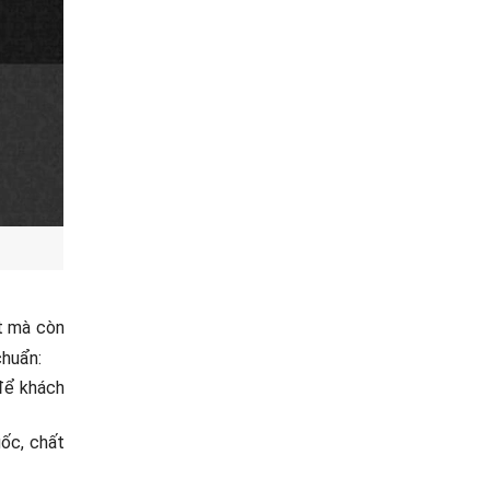
t mà còn
chuẩn:
 để khách
gốc, chất