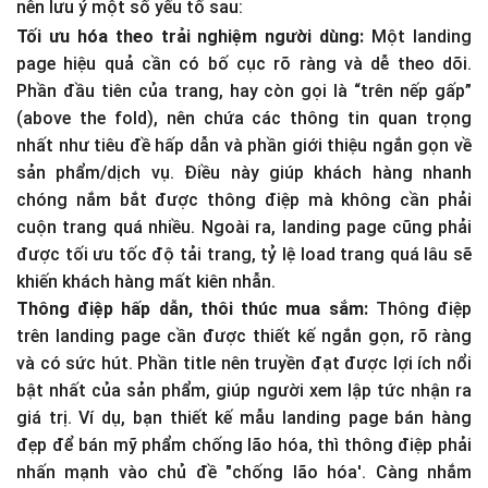
nên lưu ý một số yếu tố sau:
Tối ưu hóa theo trải nghiệm người dùng:
Một landing
page hiệu quả cần có bố cục rõ ràng và dễ theo dõi.
Phần đầu tiên của trang, hay còn gọi là “trên nếp gấp”
(above the fold), nên chứa các thông tin quan trọng
nhất như tiêu đề hấp dẫn và phần giới thiệu ngắn gọn về
sản phẩm/dịch vụ. Điều này giúp khách hàng nhanh
chóng nắm bắt được thông điệp mà không cần phải
cuộn trang quá nhiều. Ngoài ra, landing page cũng phải
được tối ưu tốc độ tải trang, tỷ lệ load trang quá lâu sẽ
khiến khách hàng mất kiên nhẫn.
Thông điệp hấp dẫn, thôi thúc mua sắm:
Thông điệp
trên landing page cần được thiết kế ngắn gọn, rõ ràng
và có sức hút. Phần title nên truyền đạt được lợi ích nổi
bật nhất của sản phẩm, giúp người xem lập tức nhận ra
giá trị. Ví dụ, bạn thiết kế mẫu landing page bán hàng
đẹp để bán mỹ phẩm chống lão hóa, thì thông điệp phải
nhấn mạnh vào chủ đề "chống lão hóa'. Càng nhắm