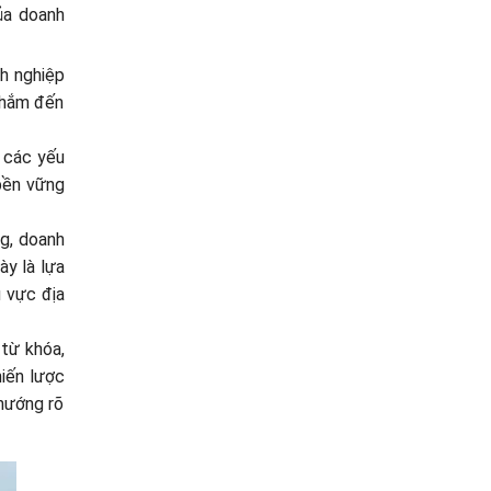
của doanh
h nghiệp
nhắm đến
ả các yếu
 bền vững
ng, doanh
ày là lựa
u vực địa
 từ khóa,
hiến lược
 hướng rõ