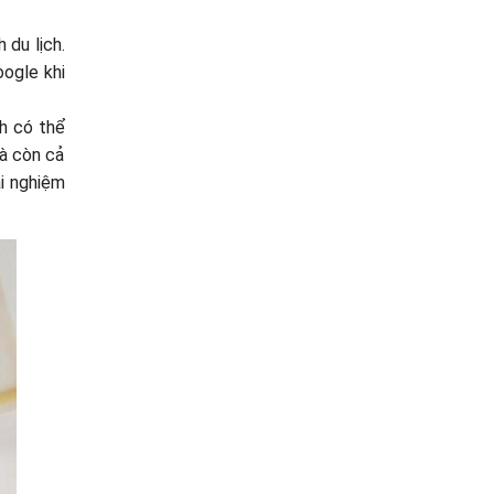
 du lịch.
oogle khi
nh có thể
à còn cả
i nghiệm