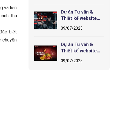
hướng tương lai
g và liên
Dự án Tư vấn &
doanh thu
Thiết kế website
iFits Fitness & Yoga
09/07/2025
 đặc biệt
ự chuyên
Dự án Tư vấn &
Thiết kế website
Nhà hàng CHẤT Hải
09/07/2025
Phòng