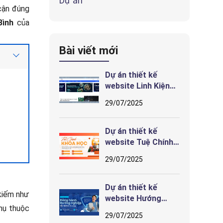
Dự án
 cận đúng
Bình
của
Bài viết mới
Dự án thiết kế
website Linh Kiện
Song Anh
29/07/2025
Dự án thiết kế
website Tuệ Chính
– Giao diện truyền
29/07/2025
cảm hứng học tiếng
Anh nhi đồng tại
Hải Phòng
Dự án thiết kế
 kiếm như
website Hướng
phụ thuộc
Nghiệp Sơn Hà –
29/07/2025
Giao diện định