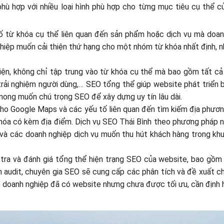
phù hợp với nhiều loại hình phù hợp cho từng mục tiêu cụ thể 
số từ khóa cụ thể liên quan đến sản phẩm hoặc dịch vụ mà doan
hiệp muốn cải thiện thứ hạng cho một nhóm từ khóa nhất định, 
 diện, không chỉ tập trung vào từ khóa cụ thể mà bao gồm tất c
 trải nghiệm người dùng,… SEO tổng thể giúp website phát triển
mong muốn chú trọng SEO để xây dựng uy tín lâu dài.
cho Google Maps và các yếu tố liên quan đến tìm kiếm địa phươ
khóa có kèm địa điểm. Dịch vụ SEO Thái Bình theo phương pháp n
 và các doanh nghiệp dịch vụ muốn thu hút khách hàng trong kh
m tra và đánh giá tổng thể hiện trạng SEO của website, bao gồm
ình audit, chuyên gia SEO sẽ cung cấp các phân tích và đề xuất c
ho doanh nghiệp đã có website nhưng chưa được tối ưu, cần định