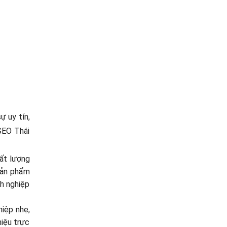
ự uy tín,
SEO Thái
hất lượng
 sản phẩm
nh nghiệp
hiệp nhẹ,
iệu trực